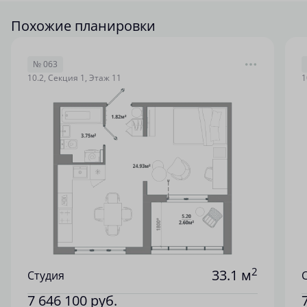
Похожие планировки
№ 063
10.2, Секция 1, Этаж 11
1
2
33.1 м
Студия
7 646 100
руб.