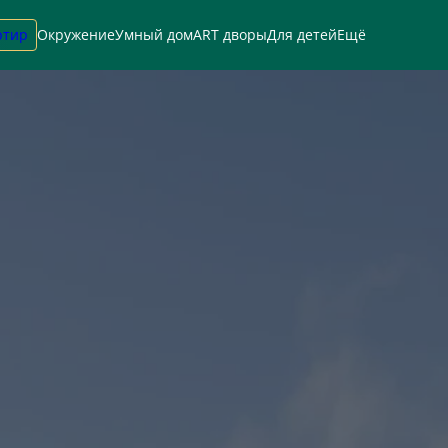
ртир
Окружение
Умный дом
ART дворы
Для детей
Ещё