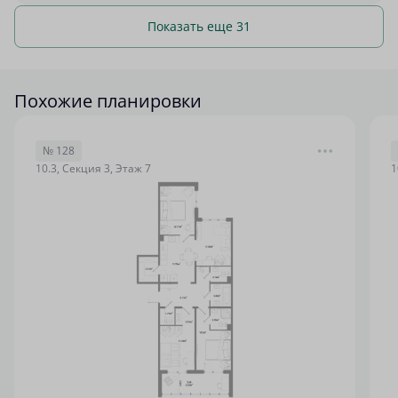
Показать еще 31
Похожие планировки
№ 128
10.3, Секция 3, Этаж 7
1