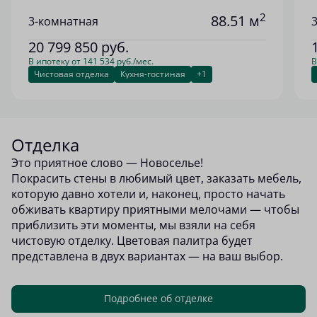
2
88.51 м
3-комнатная
20 799 850
руб.
В ипотеку от 141 534 руб./мес.
В
Чистовая отделка
Кухня-гостиная
+1
Отделка
Это приятное слово — Новоселье!
Покрасить стены в любимый цвет, заказать мебель,
которую давно хотели и, наконец, просто начать
обживать квартиру приятными мелочами — чтобы
приблизить эти моменты, мы взяли на себя
чистовую отделку. Цветовая палитра будет
представлена в двух вариантах — на ваш выбор.
Подробнее об отделке