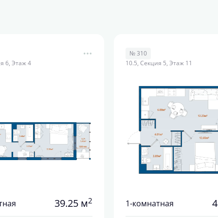
№ 310
я 6, Этаж 4
10.5, Секция 5, Этаж 11
2
39.25 м
4
тная
1-комнатная