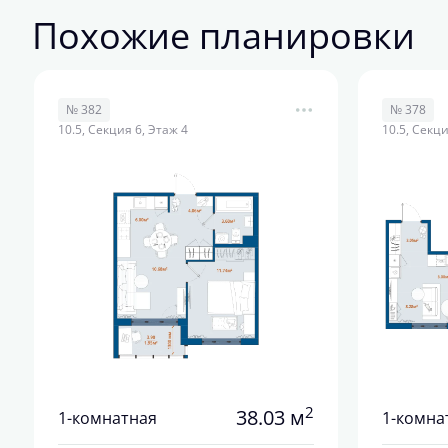
Похожие планировки
№ 382
№ 378
10.5, Секция 6, Этаж 4
10.5, Секци
2
38.03 м
1-комнатная
1-комна