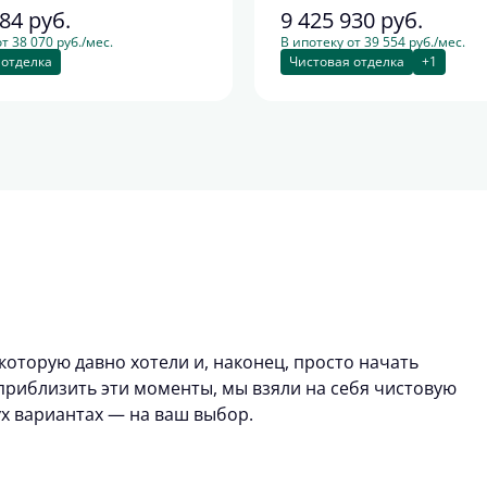
284
руб.
9 425 930
руб.
т 38 070 руб./мес.
В ипотеку от 39 554 руб./мес.
 отделка
Чистовая отделка
+1
которую давно хотели и, наконец, просто начать
риблизить эти моменты, мы взяли на себя чистовую
ух вариантах — на ваш выбор.