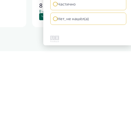
8 732 507
Частично
руб.
В ипотеку от 36 644 руб./мес.
Чистовая отделка
+1
Нет, не нашёл(а)