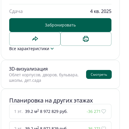
Сдача
4 кв. 2025
Забронировать
Все характеристики
3D-визуализация
Смотреть
Облет корпусов, дворов, бульвара,
школы, дет.сада
Планировка на других этажах
2
1 эт.
39.2 м
8 972 829 руб.
-36 271
2
2 эт.
39.2 м
8 972 829 руб.
-36 271