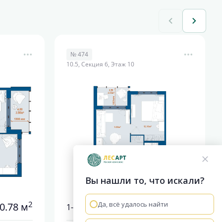
№ 474
10.5, Секция 6, Этаж 10
Вы нашли то, что искали?
2
2
Да, всё удалось найти
0.78 м
37.78 м
1-комнатная