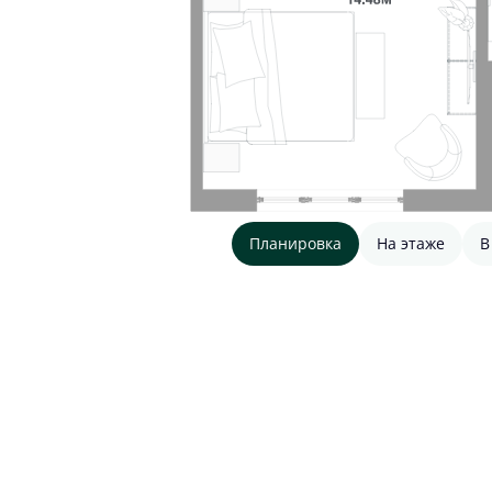
Планировка
На этаже
В