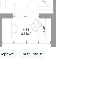
 корпусе
На генплане