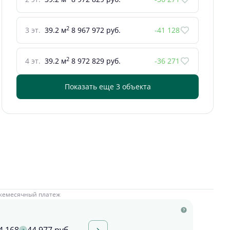
2
3 эт.
39.2 м
8 967 972 руб.
-41 128
2
4 эт.
39.2 м
8 972 829 руб.
-36 271
Показать еще 3 объектa
жемесячный платеж