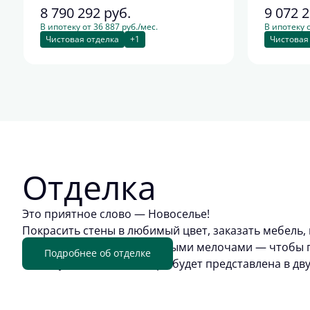
8 790 292
руб.
9 072 
В ипотеку от 36 887 руб./мес.
В ипотеку о
Чистовая отделка
+1
Чистовая
Отделка
Это приятное слово — Новоселье!
Покрасить стены в любимый цвет, заказать мебель, 
обживать квартиру приятными мелочами — чтобы п
Подробнее об отделке
отделку. Цветовая палитра будет представлена в дв