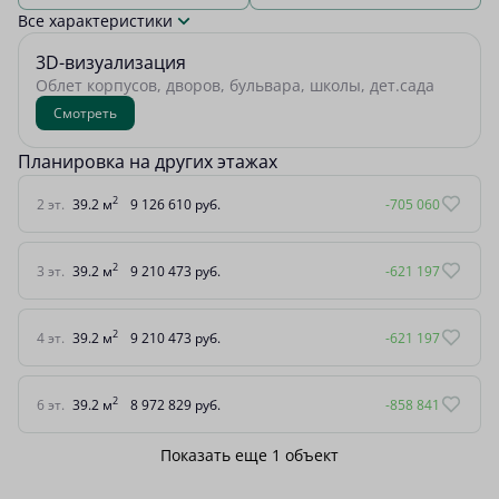
Все характеристики
3D-визуализация
Облет корпусов, дворов, бульвара, школы, дет.сада
Смотреть
Планировка на других этажах
2
2 эт.
39.2 м
9 126 610 руб.
-705 060
2
3 эт.
39.2 м
9 210 473 руб.
-621 197
2
4 эт.
39.2 м
9 210 473 руб.
-621 197
2
6 эт.
39.2 м
8 972 829 руб.
-858 841
Показать еще 1 объект