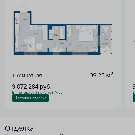
2
39.25 м
1-комнатная
9 072 284
руб.
В ипотеку от 38 070 руб./мес.
В
Чистовая отделка
Отделка