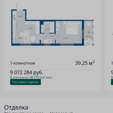
2
39.25 м
1-комнатная
9 072 284
руб.
В ипотеку от 38 070 руб./мес.
В
Чистовая отделка
Отделка