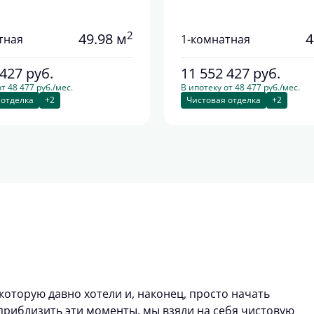
2
49.98 м
4
тная
1-комнатная
 427
руб.
11 552 427
руб.
т 48 477 руб./мес.
В ипотеку от 48 477 руб./мес.
 отделка
+2
Чистовая отделка
+2
которую давно хотели и, наконец, просто начать
риблизить эти моменты, мы взяли на себя чистовую