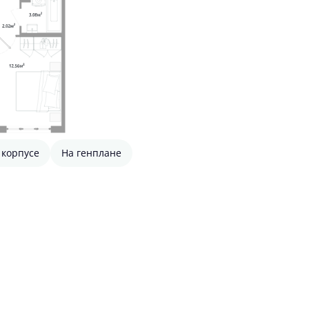
 корпусе
На генплане