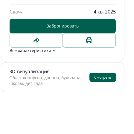
Сдача
4 кв. 2025
Забронировать
Все характеристики
3D-визуализация
Смотреть
Облет корпусов, дворов, бульвара,
школы, дет.сада