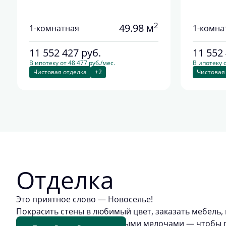
2
49.98 м
1-комнатная
1-комна
11 552 427
руб.
11 552
В ипотеку от 48 477 руб./мес.
В ипотеку о
Чистовая отделка
+2
Чистовая
Отделка
Это приятное слово — Новоселье!
Покрасить стены в любимый цвет, заказать мебель, 
обживать квартиру приятными мелочами — чтобы п