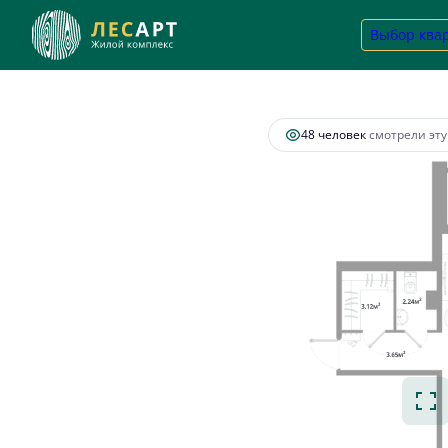
2
1-комнатная
48.71 м
11 158 195 руб.
Выбор ква
Ипотек
48 человек
смотрели эту