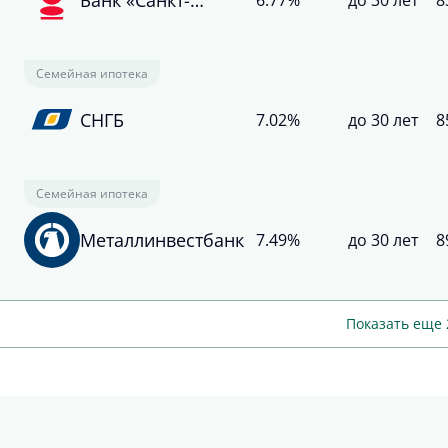
6.77%
до 30 лет
8
Петербург»
Семейная ипотека
СНГБ
7.02%
до 30 лет
8
Семейная ипотека
Металлинвестбанк
7.49%
до 30 лет
8
Показать еще 