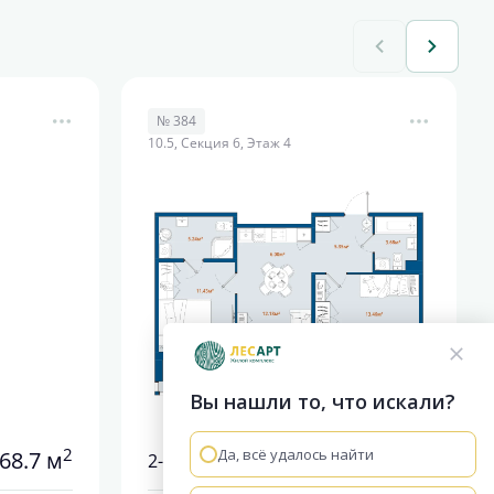
№ 384
10.5, Секция 6, Этаж 4
Вы нашли то, что искали?
2
2
Да, всё удалось найти
68.7 м
62 м
2-комнатная