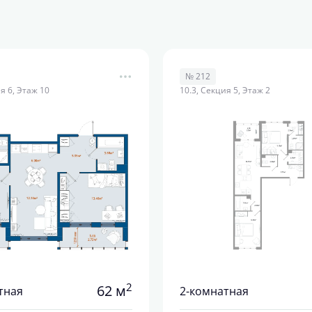
№ 212
я 6, Этаж 10
10.3, Секция 5, Этаж 2
2
62 м
тная
2-комнатная