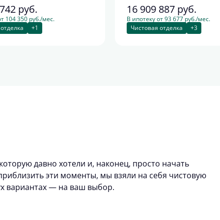
 742
руб.
16 909 887
руб.
т 104 350 руб./мес.
В ипотеку от 93 677 руб./мес.
 отделка
+1
Чистовая отделка
+3
которую давно хотели и, наконец, просто начать
риблизить эти моменты, мы взяли на себя чистовую
ух вариантах — на ваш выбор.