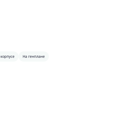
 корпусе
На генплане