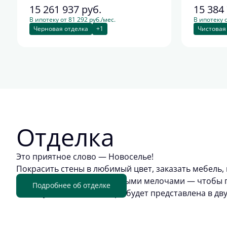
15 261 937
руб.
15 384
В ипотеку от 81 292 руб./мес.
В ипотеку о
Черновая отделка
+1
Чистовая
Отделка
Это приятное слово — Новоселье!
Покрасить стены в любимый цвет, заказать мебель, 
обживать квартиру приятными мелочами — чтобы п
Подробнее об отделке
отделку. Цветовая палитра будет представлена в дв