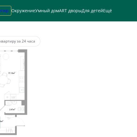
ртир
Окружение
Умный дом
ART дворы
Для детей
Ещё
а
от 83 143 руб.
квартиру за 24 часа