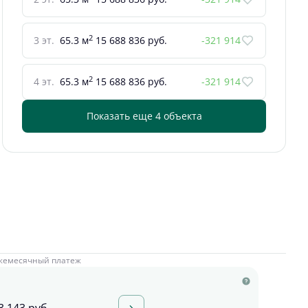
2
3 эт.
65.3 м
15 688 836 руб.
-321 914
2
4 эт.
65.3 м
15 688 836 руб.
-321 914
Показать еще 4 объектa
жемесячный платеж