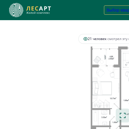
2
2-комнатная
65.35 м
16 010 750 руб.
Выбор ква
Ипотек
21 человек
смотрел эту 