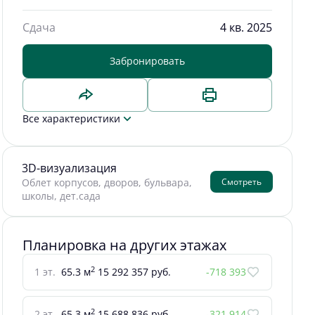
Сдача
4 кв. 2025
Забронировать
Все характеристики
3D-визуализация
Смотреть
Облет корпусов, дворов, бульвара,
школы, дет.сада
Планировка на других этажах
2
1 эт.
65.3 м
15 292 357 руб.
-718 393
2
2 эт.
65.3 м
15 688 836 руб.
-321 914