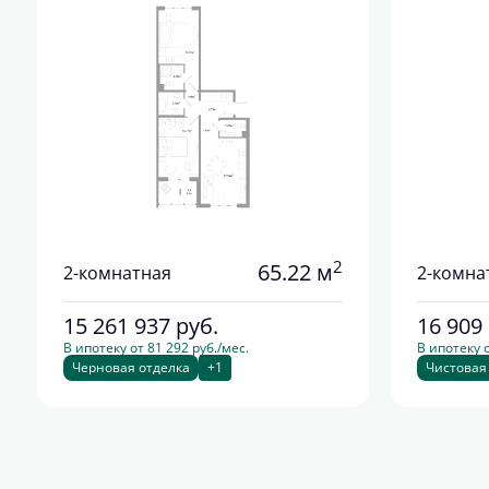
2
65.22 м
2-комнатная
2-комна
15 261 937
руб.
16 909
В ипотеку от 81 292 руб./мес.
В ипотеку о
Черновая отделка
+1
Чистовая