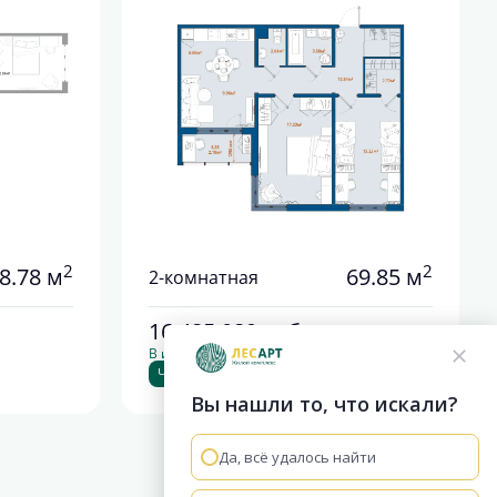
2
2
8.78 м
69.85 м
2-комнатная
16 485 089
руб.
В ипотеку от 88 930 руб./мес.
Чистовая отделка
+2
Вы нашли то, что искали?
Да, всё удалось найти