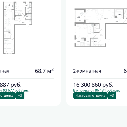
2
68.7 м
6
тная
2-комнатная
 887
руб.
16 300 860
руб.
т 93 677 руб./мес.
В ипотеку от 86 184 руб./мес.
 отделка
+3
Чистовая отделка
+3