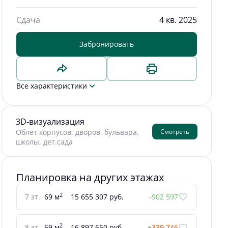
Сдача
4 кв. 2025
Забронировать
Все характеристики
3D-визуализация
Смотреть
Облет корпусов, дворов, бульвара,
школы, дет.сада
Планировка на других этажах
2
7 эт.
69 м
15 655 307 руб.
-902 597
2
8 эт.
69 м
16 897 650 руб.
+339 746