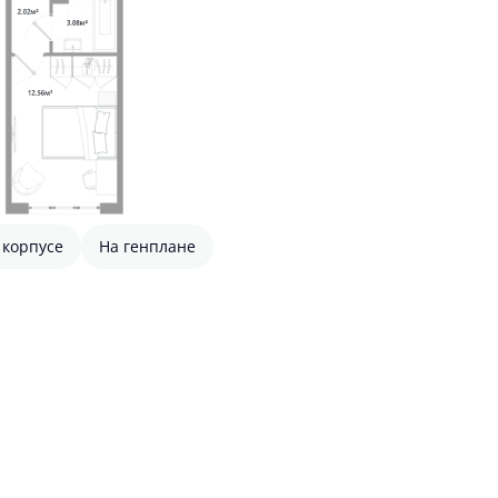
 корпусе
На генплане