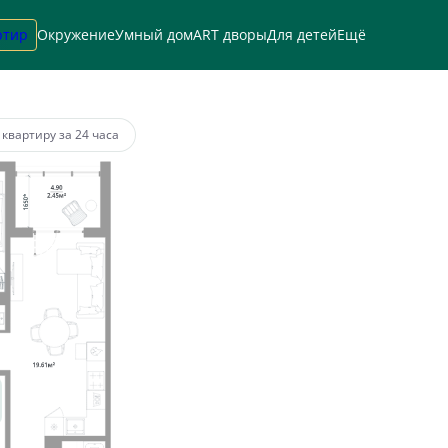
ртир
Окружение
Умный дом
ART дворы
Для детей
Ещё
а
от 89 346 руб.
 квартиру за 24 часа