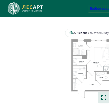
2
2-комнатная
68.97 м
16 557 904 руб.
Выбор ква
Ипотек
27 человек
смотрели эту