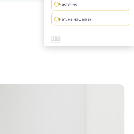
Частично
Нет, не нашёл(а)