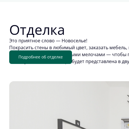
Отделка
Это приятное слово — Новоселье!
Покрасить стены в любимый цвет, заказать мебель, 
обживать квартиру приятными мелочами — чтобы п
Подробнее об отделке
отделку. Цветовая палитра будет представлена в дв