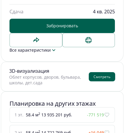
Сдача
4 кв. 2025
Забронировать
Все характеристики
3D-визуализация
Смотреть
Облет корпусов, дворов, бульвара,
школы, дет.сада
Планировка на других этажах
2
1 эт.
58.4 м
13 935 201 руб.
-771 519
2
2 эт.
58.4 м
14 722 769 руб.
+16 049