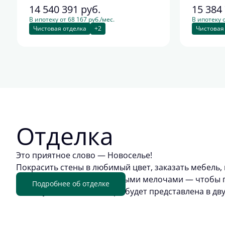
14 540 391
руб.
15 384
В ипотеку от 68 167 руб./мес.
В ипотеку о
Чистовая отделка
+2
Чистовая
Отделка
Это приятное слово — Новоселье!
Покрасить стены в любимый цвет, заказать мебель, 
обживать квартиру приятными мелочами — чтобы п
Подробнее об отделке
отделку. Цветовая палитра будет представлена в дв