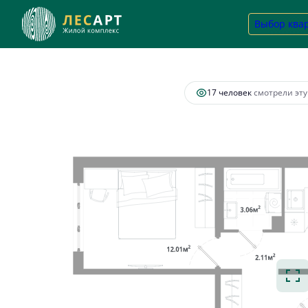
2
2-комнатная
58.36 м
14 706 720 руб.
Выбор ква
Ипотек
17 человек
смотрели эту