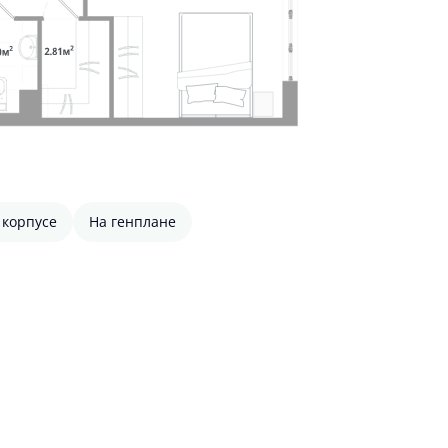
 корпусе
На генплане