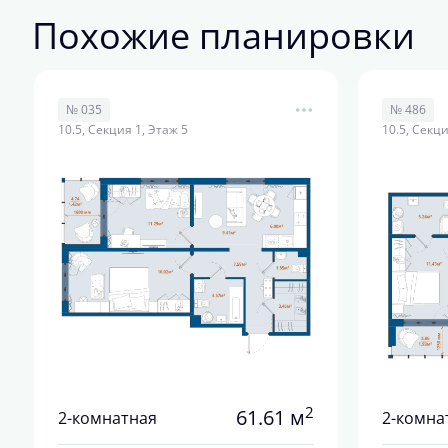
Похожие планировки
№ 035
№ 486
10.5, Секция 1, Этаж 5
10.5, Секци
2
61.61 м
2-комнатная
2-комна