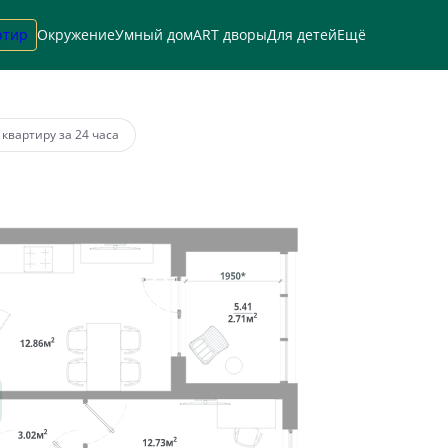
ртир
Окружение
Умный дом
ART дворы
Для детей
Ещё
а
от 52 765 руб.
 квартиру за 24 часа