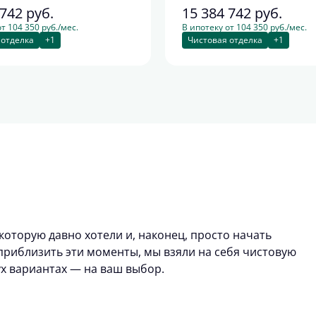
 742
руб.
15 384 742
руб.
т 104 350 руб./мес.
В ипотеку от 104 350 руб./мес.
 отделка
+1
Чистовая отделка
+1
которую давно хотели и, наконец, просто начать
риблизить эти моменты, мы взяли на себя чистовую
ух вариантах — на ваш выбор.