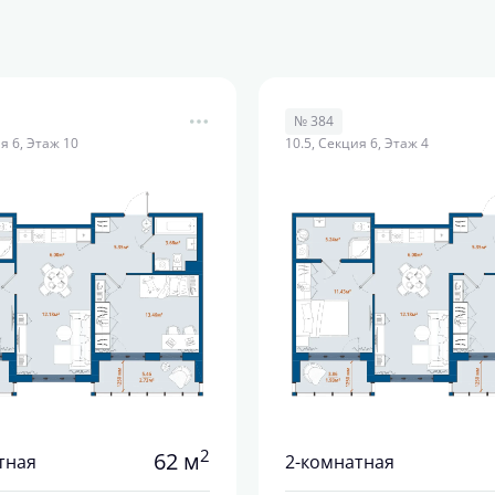
№ 384
я 6, Этаж 10
10.5, Секция 6, Этаж 4
2
62 м
тная
2-комнатная