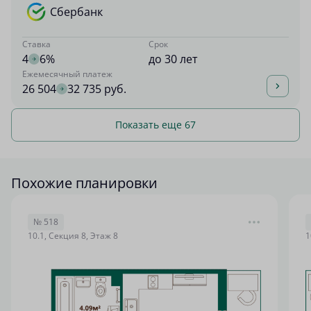
Сбербанк
Ставка
Срок
4
6%
до 30 лет
Ежемесячный платеж
26 504
32 735 руб.
Показать еще 67
Похожие планировки
№ 518
10.1, Секция 8, Этаж 8
1