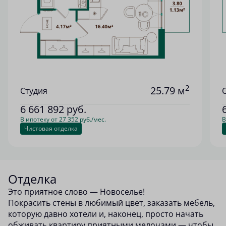
2
25.79 м
Студия
6 661 892
руб.
В ипотеку от 27 352 руб./мес.
В
Чистовая отделка
Отделка
Это приятное слово — Новоселье!
Покрасить стены в любимый цвет, заказать мебель,
которую давно хотели и, наконец, просто начать
обживать квартиру приятными мелочами — чтобы