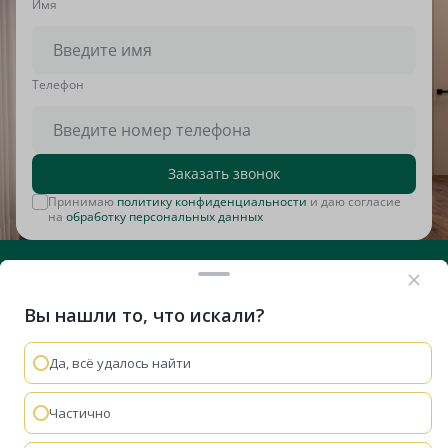
Имя
Tелефон
Заказать звонок
Принимаю
политику конфиденциальности
и даю согласие
на
обработку персональных данных
Вы нашли то, что искали?
+7 (812) 635-29-71
Вконтакте
Telegram
RuTube
VK Видео
Дзен
Да, всё удалось найти
Остались вопросы?
Мы используем cookie-файлы, чтобы сайт работал
быстрее и удобнее.
Политика конфиденциальности
Частично
Мы перезвоним
Понятно