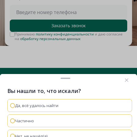
Заказать звонок
Принимаю
политику конфиденциальности
и даю согласие
на
обработку персональных данных
Вы нашли то, что искали?
+7 (812) 635-29-71
Вконтакте
Telegram
RuTube
VK Видео
Дзен
Да, всё удалось найти
Остались вопросы?
Мы используем cookie-файлы, чтобы сайт работал
быстрее и удобнее.
Политика конфиденциальности
Частично
Мы перезвоним
Понятно
Забронировать
Нет, не нашёл(а)