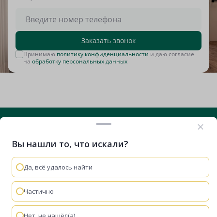
Заказать звонок
Принимаю
политику конфиденциальности
и даю согласие
на
обработку персональных данных
Вы нашли то, что искали?
+7 (812) 635-29-71
Вконтакте
Telegram
RuTube
VK Видео
Дзен
Да, всё удалось найти
Остались вопросы?
Мы используем cookie-файлы, чтобы сайт работал
быстрее и удобнее.
Политика конфиденциальности
Частично
Мы перезвоним
Понятно
Забронировать
Нет, не нашёл(а)