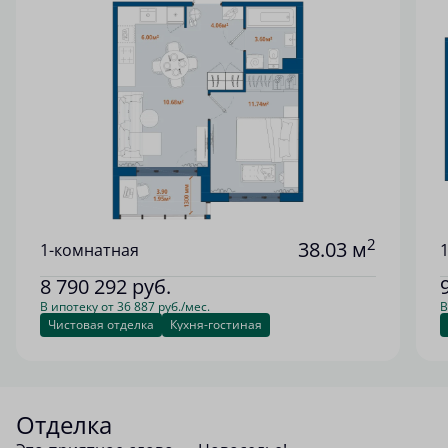
2
38.03 м
1-комнатная
8 790 292
руб.
В ипотеку от 36 887 руб./мес.
В
Чистовая отделка
Кухня-гостиная
Отделка