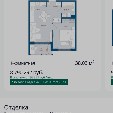
2
38.03 м
1-комнатная
8 790 292
руб.
В ипотеку от 36 887 руб./мес.
В
Чистовая отделка
Кухня-гостиная
Отделка