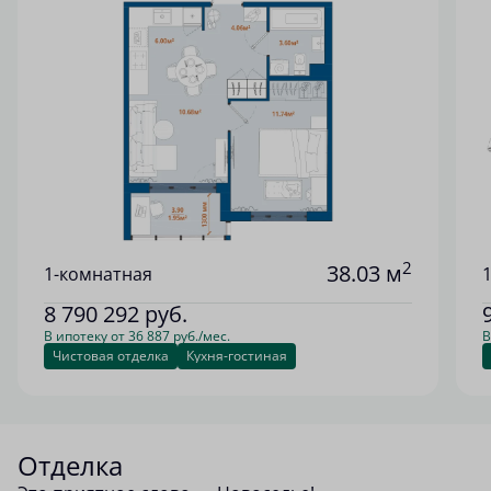
2
38.03 м
1-комнатная
8 790 292
руб.
В ипотеку от 36 887 руб./мес.
В
Чистовая отделка
Кухня-гостиная
Отделка