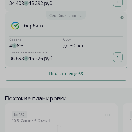
34 408
45 292 руб.
Семейная ипотека
Сбербанк
Ставка
Срок
4
6%
до 30 лет
Ежемесячный платеж
36 698
45 326 руб.
Показать еще 68
Похожие планировки
№ 382
10.5, Секция 6, Этаж 4
1