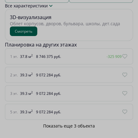
Все характеристики
3D-визуализация
Облет корпусов, дворов, бульвара, школы, дет.сада
Смотреть
Планировка на других этажах
2
1 эт.
37.8 м
8 746 375 руб.
-325 909
2
2 эт.
39.3 м
9 072 284 руб.
2
3 эт.
39.3 м
9 072 284 руб.
2
5 эт.
39.3 м
9 072 284 руб.
Показать еще 3 объектa