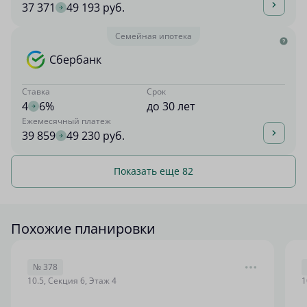
37 371
49 193 руб.
Семейная ипотека
Сбербанк
Ставка
Срок
4
6%
до 30 лет
Ежемесячный платеж
39 859
49 230 руб.
Показать еще 82
Похожие планировки
№ 378
10.5, Секция 6, Этаж 4
1