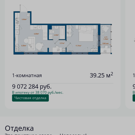
2
39.25 м
1-комнатная
9 072 284
руб.
В ипотеку от 38 070 руб./мес.
В
Чистовая отделка
Отделка