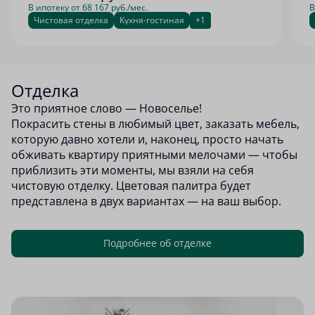
В ипотеку от 68 167 руб./мес.
В
Чистовая отделка
Кухня-гостиная
+1
Отделка
Это приятное слово — Новоселье!
Покрасить стены в любимый цвет, заказать мебель,
которую давно хотели и, наконец, просто начать
обживать квартиру приятными мелочами — чтобы
приблизить эти моменты, мы взяли на себя
чистовую отделку. Цветовая палитра будет
представлена в двух вариантах — на ваш выбор.
Подробнее об отделке