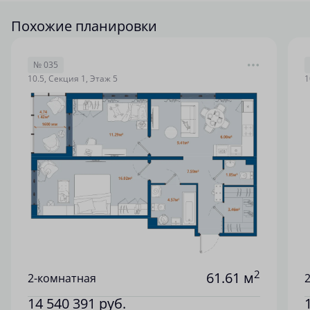
Похожие планировки
№ 035
10.5, Секция 1, Этаж 5
1
2
61.61 м
2-комнатная
14 540 391
руб.