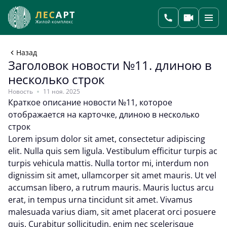
Назад
Заголовок новости №11. длиною в
несколько строк
Новость
11 ноя. 2025
Краткое описание новости №11, которое
отображается на карточке, длиною в несколько
строк
Lorem ipsum dolor sit amet, consectetur adipiscing
elit. Nulla quis sem ligula. Vestibulum efficitur turpis ac
turpis vehicula mattis. Nulla tortor mi, interdum non
dignissim sit amet, ullamcorper sit amet mauris. Ut vel
accumsan libero, a rutrum mauris. Mauris luctus arcu
erat, in tempus urna tincidunt sit amet. Vivamus
malesuada varius diam, sit amet placerat orci posuere
quis. Curabitur sollicitudin, enim nec scelerisque