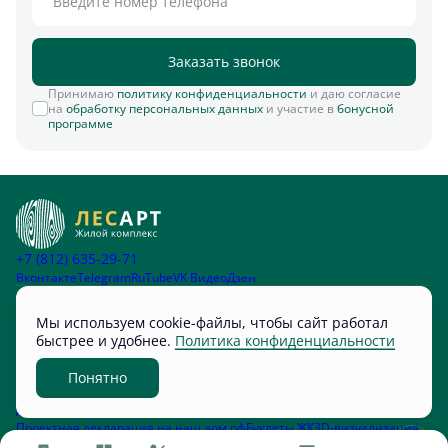
Заказать звонок
Принимаю
политику конфиденциальности
и даю согласие
на
обработку персональных данных
и участие в
бонусной
программе
+7 (812) 635-29-71
Вконтакте
Telegram
RuTube
VK Видео
Дзен
Остались вопросы?
Мы используем cookie-файлы, чтобы сайт работал
быстрее и удобнее.
Политика конфиденциальности
Мы перезвоним
Понятно
Документы
Политика конфиденциальности
Проектная декларация на наш.дом.рф
Буклеты ЖК
3D-визуализация
Разработано