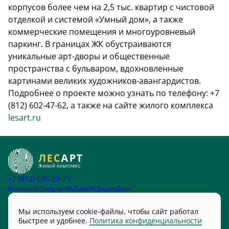
корпусов более чем на 2,5 тыс. квартир с чистовой
отделкой и системой «Умный дом», а также
коммерческие помещения и многоуровневый
паркинг. В границах ЖК обустраиваются
уникальные арт-дворы и общественные
пространства с бульваром, вдохновленные
картинами великих художников-авангардистов.
Подробнее о проекте можно узнать по телефону: +7
(812) 602-47-62, а также на сайте жилого комплекса
lesart.ru
+7 (812) 635-29-71
Вконтакте
Telegram
RuTube
VK Видео
Дзен
Остались вопросы?
Мы используем cookie-файлы, чтобы сайт работал
быстрее и удобнее.
Политика конфиденциальности
Мы перезвоним