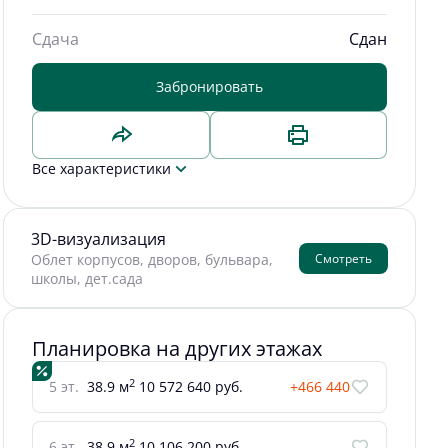
Сдача
Сдан
Забронировать
Все характеристики
3D-визуализация
Смотреть
Облет корпусов, дворов, бульвара,
школы, дет.сада
Планировка на других этажах
2
5 эт.
38.9 м
10 572 640 руб.
+466 440
2
6 эт.
38.9 м
10 106 200 руб.