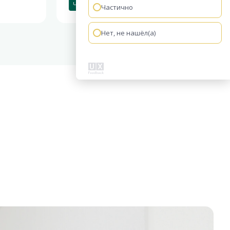
Чистовая отделка
Частично
Нет, не нашёл(а)