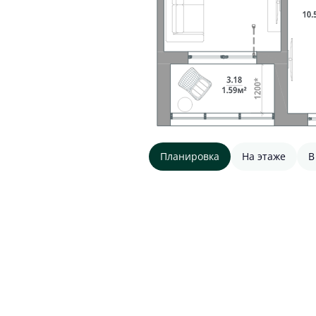
Планировка
На этаже
В