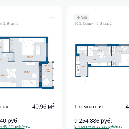
№ 340
я 5, Этаж 5
10.5, Секция 6, Этаж 2
2
40.96 м
4
тная
1-комнатная
040
руб.
9 254 886
руб.
т 40 771 руб./мес.
В ипотеку от 38 836 руб./мес.