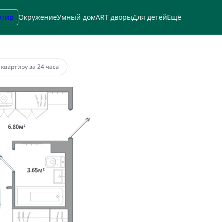
ртир
Окружение
Умный дом
ART дворы
Для детей
Ещё
а
от 37 521 руб.
 квартиру за 24 часа