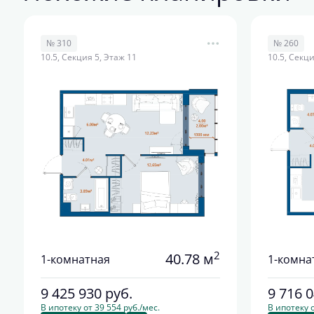
№ 310
№ 260
10.5, Секция 5, Этаж 11
10.5, Секци
2
40.78 м
1-комнатная
1-комна
9 425 930
руб.
9 716 
В ипотеку от 39 554 руб./мес.
В ипотеку о