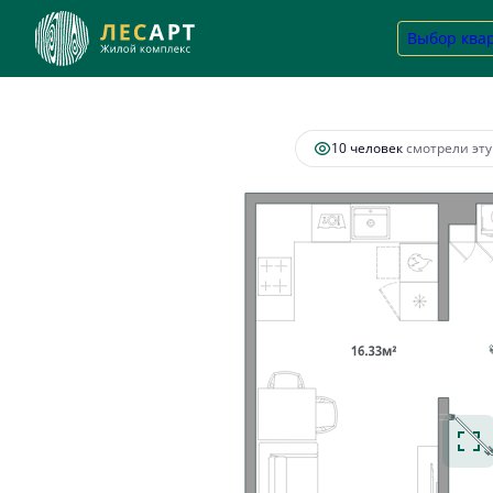
2
1-комнатная
38.87 м
10 106 200 руб.
Выбор ква
Ипотек
10 человек
смотрели эту