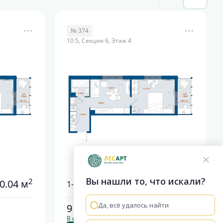
№ 374
10.5, Секция 6, Этаж 4
Вы нашли то, что искали?
2
2
0.04 м
40.04 м
1-комнатная
Да, всё удалось найти
9 569 560
руб.
В ипотеку от 40 157 руб./мес.