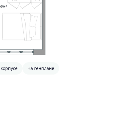
 корпусе
На генплане