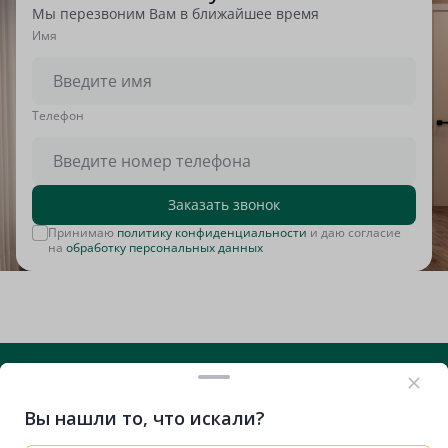
Мы перезвоним Вам в ближайшее время
Имя
Tелефон
Заказать звонок
Принимаю
политику конфиденциальности
и даю согласие
на
обработку персональных данных
Вы нашли то, что искали?
+7 (812) 635-29-71
Вконтакте
Telegram
RuTube
VK Видео
Дзен