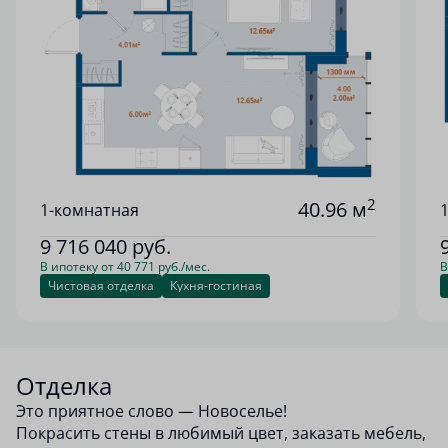
2
40.96 м
1-комнатная
9 716 040
руб.
В ипотеку от 40 771 руб./мес.
В
Чистовая отделка
Кухня-гостиная
Отделка
Это приятное слово — Новоселье!
Покрасить стены в любимый цвет, заказать мебель,