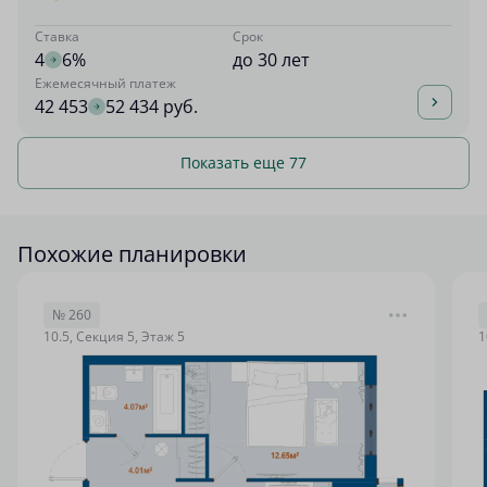
Ставка
Срок
4
6%
до 30 лет
Ежемесячный платеж
42 453
52 434 руб.
Показать еще 77
Похожие планировки
№ 260
10.5, Секция 5, Этаж 5
1