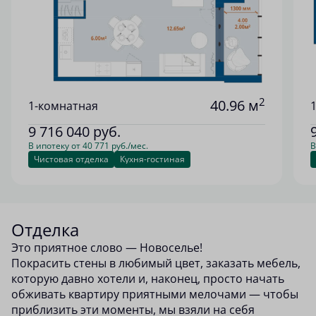
2
40.96 м
1-комнатная
9 716 040
руб.
В ипотеку от 40 771 руб./мес.
В
Чистовая отделка
Кухня-гостиная
Отделка
Это приятное слово — Новоселье!
Покрасить стены в любимый цвет, заказать мебель,
которую давно хотели и, наконец, просто начать
обживать квартиру приятными мелочами — чтобы
приблизить эти моменты, мы взяли на себя