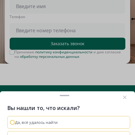
Tелефон
Заказать звонок
Принимаю
политику конфиденциальности
и даю согласие
на
обработку персональных данных
Вы нашли то, что искали?
+7 (812) 635-29-71
Вконтакте
Telegram
RuTube
VK Видео
Дзен
Да, всё удалось найти
Остались вопросы?
Мы используем cookie-файлы, чтобы сайт работал