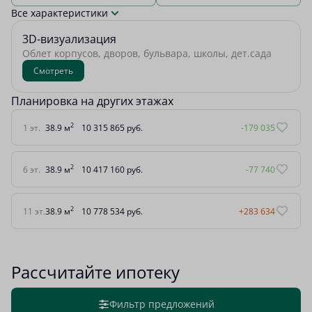
Все характеристики
3D-визуализация
Облет корпусов, дворов, бульвара, школы, дет.сада
Смотреть
Планировка на других этажах
2
1 эт.
38.9 м
10 315 865 руб.
-179 035
2
6 эт.
38.9 м
10 417 160 руб.
-77 740
2
11 эт.
38.9 м
10 778 534 руб.
+283 634
Рассчитайте ипотеку
Фильтр предложений