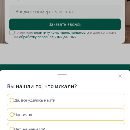
Заказать звонок
Принимаю
политику конфиденциальности
и даю согласие
на
обработку персональных данных
Вы нашли то, что искали?
+7 (812) 635-29-71
Вконтакте
Telegram
RuTube
VK Видео
Дзен
Да, всё удалось найти
Остались вопросы?
Мы используем cookie-файлы, чтобы сайт работал
быстрее и удобнее.
Политика конфиденциальности
Частично
Мы перезвоним
Понятно
Забронировать
Нет, не нашёл(а)