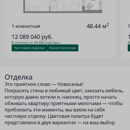
2
48.44 м
1-комнатная
12 089 040
руб.
В ипотеку от 44 882 руб./мес.
В
Чистовая отделка
Кухня-гостиная
Отделка
Это приятное слово — Новоселье!
Покрасить стены в любимый цвет, заказать мебель,
которую давно хотели и, наконец, просто начать
обживать квартиру приятными мелочами — чтобы
приблизить эти моменты, мы взяли на себя
чистовую отделку. Цветовая палитра будет
представлена в двух вариантах — на ваш выбор.