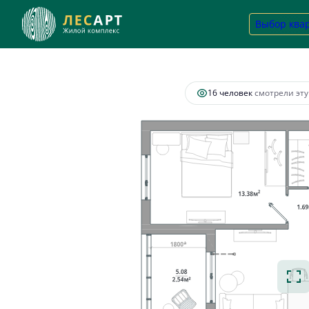
2
2-комнатная
66.79 м
15 762 440 руб.
Выбор ква
Ипотек
16 человек
смотрели эту