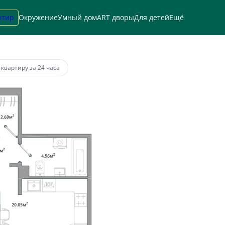
ртир
Окружение
Умный дом
ART дворы
Для детей
Ещё
а
от 80 351 руб.
 квартиру за 24 часа