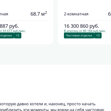
2
68.7 м
6
тная
2-комнатная
 887
руб.
16 300 860
руб.
т 93 677 руб./мес.
В ипотеку от 86 184 руб./мес.
 отделка
+3
Чистовая отделка
+3
которую давно хотели и, наконец, просто начать
риблизить эти моменты, мы взяли на себя чистовую