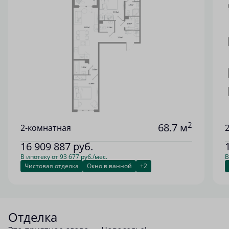
2
68.7 м
2-комнатная
16 909 887
руб.
В ипотеку от 93 677 руб./мес.
В
Чистовая отделка
Окно в ванной
+2
Отделка