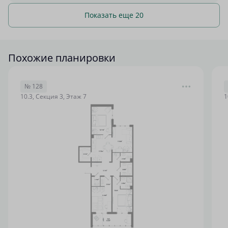
Показать еще 20
Похожие планировки
№ 128
10.3, Секция 3, Этаж 7
1