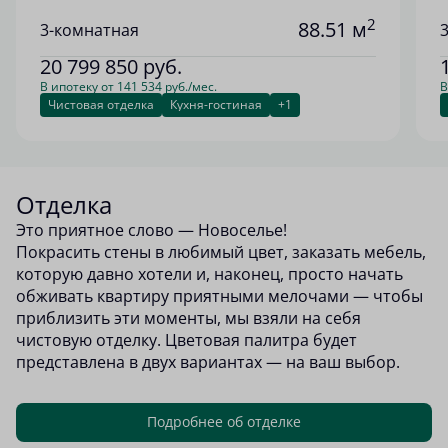
2
88.51 м
3-комнатная
20 799 850
руб.
В ипотеку от 141 534 руб./мес.
В
Чистовая отделка
Кухня-гостиная
+1
Отделка
Это приятное слово — Новоселье!
Покрасить стены в любимый цвет, заказать мебель,
которую давно хотели и, наконец, просто начать
обживать квартиру приятными мелочами — чтобы
приблизить эти моменты, мы взяли на себя
чистовую отделку. Цветовая палитра будет
представлена в двух вариантах — на ваш выбор.
Подробнее об отделке