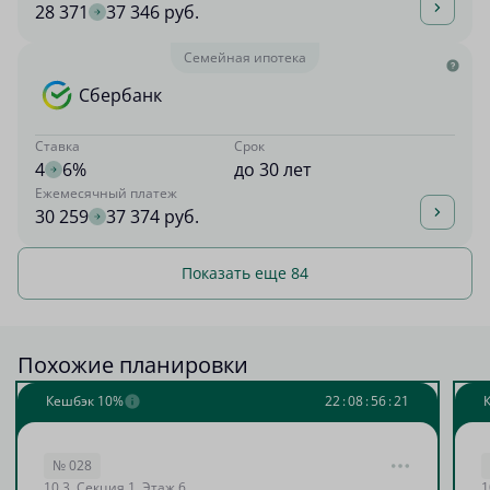
28 371
37 346 руб.
Семейная ипотека
Сбербанк
Ставка
Срок
4
6%
до 30 лет
Ежемесячный платеж
30 259
37 374 руб.
Показать еще 84
Похожие планировки
Кешбэк 10%
2
2
:
0
8
:
5
6
:
2
0
№ 028
10.3, Секция 1, Этаж 6
1