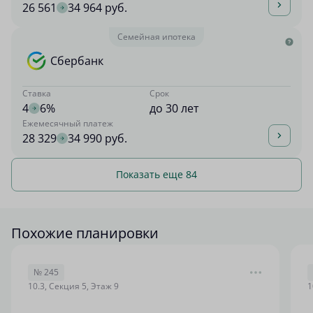
26 561
34 964 руб.
Семейная ипотека
Сбербанк
Ставка
Срок
4
6%
до 30 лет
Ежемесячный платеж
28 329
34 990 руб.
Показать еще 84
Похожие планировки
№ 245
10.3, Секция 5, Этаж 9
1