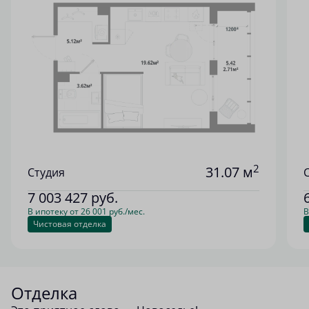
2
31.07 м
Студия
7 003 427
руб.
В ипотеку от 26 001 руб./мес.
В
Чистовая отделка
Отделка