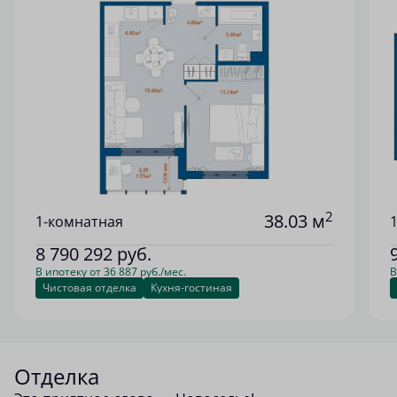
2
38.03 м
1-комнатная
8 790 292
руб.
В ипотеку от 36 887 руб./мес.
В
Чистовая отделка
Кухня-гостиная
Отделка