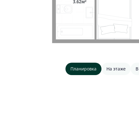
Планировка
На этаже
В