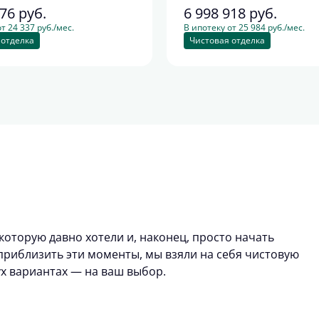
276
руб.
6 998 918
руб.
т 24 337 руб./мес.
В ипотеку от 25 984 руб./мес.
 отделка
Чистовая отделка
которую давно хотели и, наконец, просто начать
риблизить эти моменты, мы взяли на себя чистовую
ух вариантах — на ваш выбор.