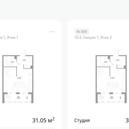
№ 008
я 1, Этаж 1
10.3, Секция 1, Этаж 2
2
31.05 м
3
Студия