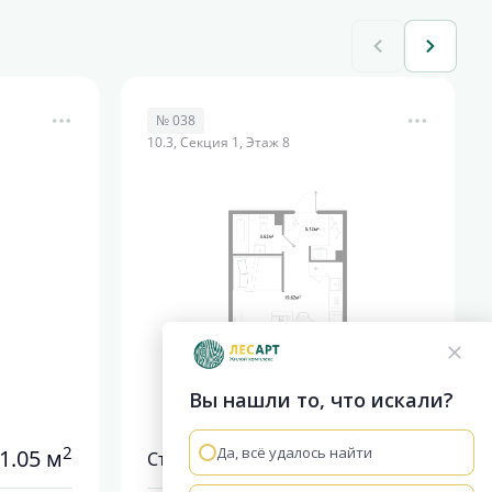
№ 038
10.3, Секция 1, Этаж 8
Вы нашли то, что искали?
2
2
Да, всё удалось найти
1.05 м
31.05 м
Студия