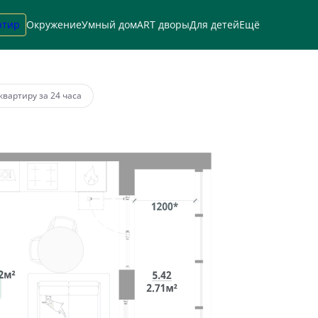
ртир
Окружение
Умный дом
ART дворы
Для детей
Ещё
1 руб.
квартиру за 24 часа