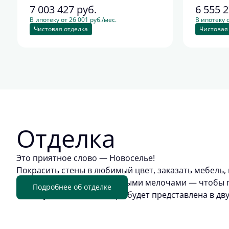
7 003 427
руб.
6 555 
В ипотеку от 26 001 руб./мес.
В ипотеку о
Чистовая отделка
Чистовая
Отделка
Это приятное слово — Новоселье!
Покрасить стены в любимый цвет, заказать мебель, 
обживать квартиру приятными мелочами — чтобы п
Подробнее об отделке
отделку. Цветовая палитра будет представлена в дв