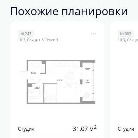
Похожие планировки
№ 245
№ 003
10.3, Секция 5, Этаж 9
10.3, Секци
2
31.07 м
Студия
Студия