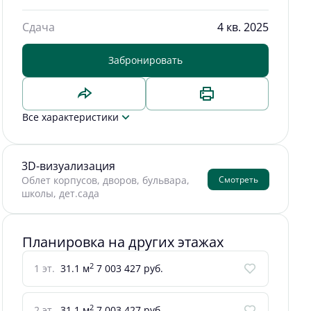
Сдача
4 кв. 2025
Забронировать
Все характеристики
3D-визуализация
Смотреть
Облет корпусов, дворов, бульвара,
школы, дет.сада
Планировка на других этажах
2
1 эт.
31.1 м
7 003 427 руб.
2
2 эт.
31.1 м
7 003 427 руб.