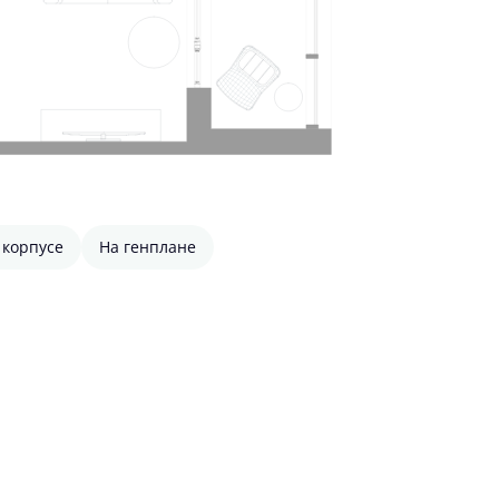
 корпусе
На генплане