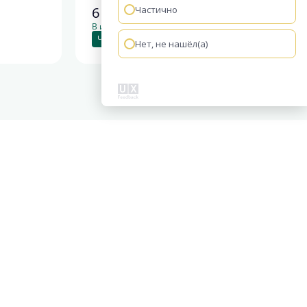
6 998 918
Частично
руб.
В ипотеку от 25 984 руб./мес.
Чистовая отделка
Нет, не нашёл(а)