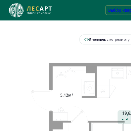
2
Студия
31.07 м
7 003 427 руб.
Выбор ква
Ипотека
от 26 00
8 человек
смотрели эту 