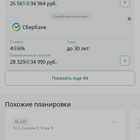
26 561
34 964 руб.
Семейная ипотека
Сбербанк
Ставка
Срок
4
6%
до 30 лет
Ежемесячный платеж
28 329
34 990 руб.
Показать еще 84
Похожие планировки
№ 245
10.3, Секция 5, Этаж 9
1