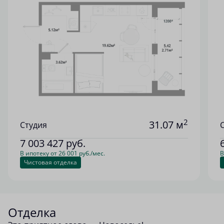
2
31.07 м
Студия
7 003 427
руб.
В ипотеку от 26 001 руб./мес.
В
Чистовая отделка
Отделка