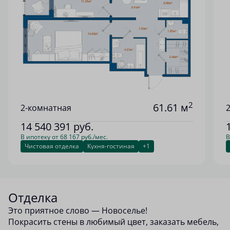
2
61.61 м
2-комнатная
14 540 391
руб.
В ипотеку от 68 167 руб./мес.
В
Чистовая отделка
Кухня-гостиная
+1
Отделка
Это приятное слово — Новоселье!
Покрасить стены в любимый цвет, заказать мебель,