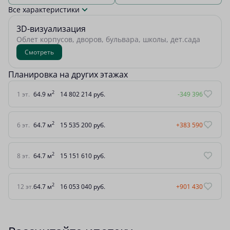
Все характеристики
3D-визуализация
Облет корпусов, дворов, бульвара, школы, дет.сада
Смотреть
Планировка на других этажах
2
1 эт.
64.9 м
14 802 214 руб.
-349 396
2
6 эт.
64.7 м
15 535 200 руб.
+383 590
2
8 эт.
64.7 м
15 151 610 руб.
2
12 эт.
64.7 м
16 053 040 руб.
+901 430