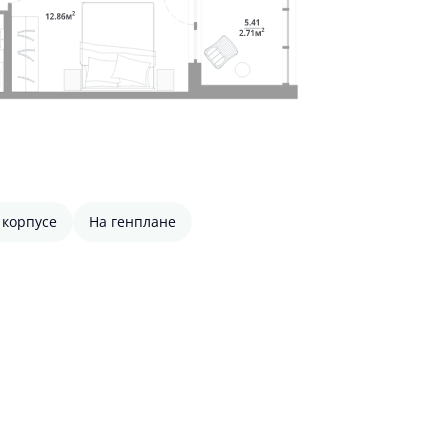
 корпусе
На генплане