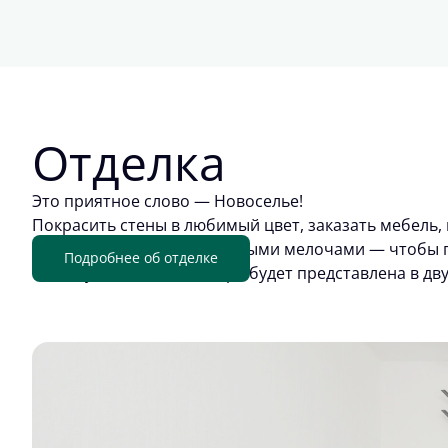
Отделка
Это приятное слово — Новоселье!
Покрасить стены в любимый цвет, заказать мебель, 
обживать квартиру приятными мелочами — чтобы п
Подробнее об отделке
отделку. Цветовая палитра будет представлена в дв