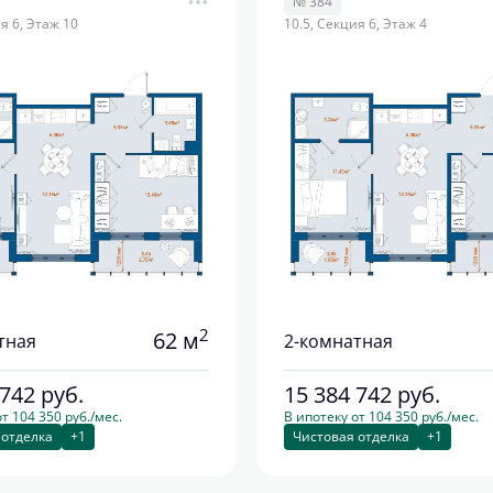
№ 384
я 6, Этаж 10
10.5, Секция 6, Этаж 4
2
62 м
тная
2-комнатная
 742
руб.
15 384 742
руб.
т 104 350 руб./мес.
В ипотеку от 104 350 руб./мес.
 отделка
+1
Чистовая отделка
+1