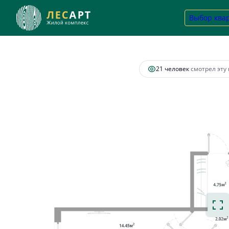
2
2-комнатная
64.73 м
15 729 390 руб.
Выбор ква
Ипотек
21 человек
смотрел эту 