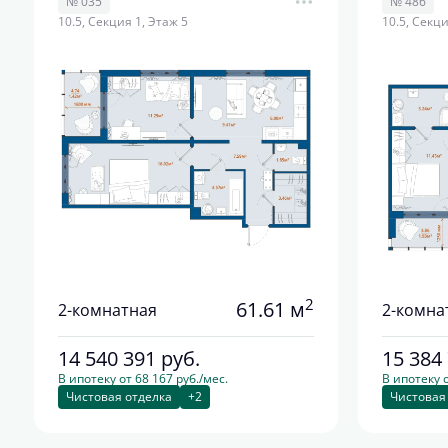
№ 035
№ 486
10.5, Секция 1, Этаж 5
10.5, Секци
2
61.61 м
2-комнатная
2-комна
14 540 391
руб.
15 384
В ипотеку от 68 167 руб./мес.
В ипотеку о
Чистовая отделка
+2
Чистовая