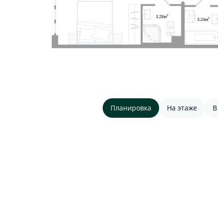
Планировка
На этаже
В