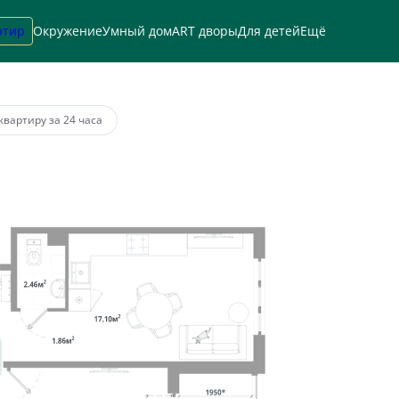
ртир
Окружение
Умный дом
ART дворы
Для детей
Ещё
а
от 79 934 руб.
квартиру за 24 часа