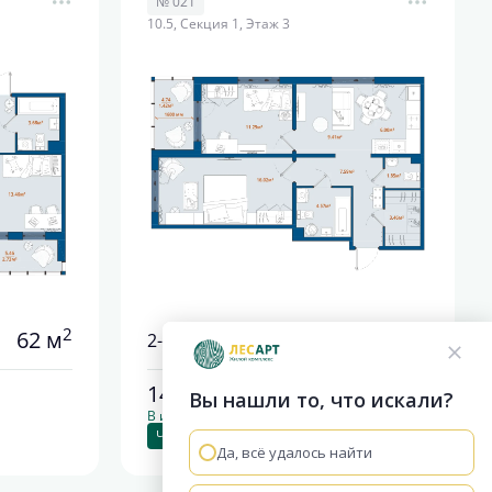
№ 021
10.5, Секция 1, Этаж 3
2
2
62 м
61.61 м
2-комнатная
14 540 391
руб.
Вы нашли то, что искали?
В ипотеку от 68 167 руб./мес.
Чистовая отделка
+2
Да, всё удалось найти