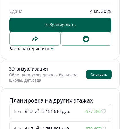
Сдача
4 кв. 2025
Забронировать
Все характеристики
3D-визуализация
Смотреть
Облет корпусов, дворов, бульвара,
школы, дет.сада
Планировка на других этажах
2
5 эт.
64.7 м
15 151 610 руб.
-577 780
2
6 эт.
64.7 м
14 758 893 руб.
-970 497