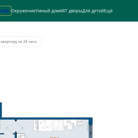
ртир
Окружение
Умный дом
ART дворы
Для детей
Ещё
а
от 68 090 руб.
 квартиру за 24 часа