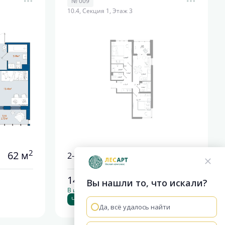
№ 009
10.4, Секция 1, Этаж 3
2
2
62 м
58.55 м
2-комнатная
14 912 744
руб.
Вы нашли то, что искали?
В ипотеку от 69 913 руб./мес.
Чистовая отделка
Да, всё удалось найти