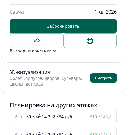
Сдача
1 кв. 2026
Забронировать
Все характеристики
3D-визуализация
Смотреть
Облет корпусов, дворов, бульвара,
школы, дет.сада
Планировка на других этажах
2
2 эт.
60.6 м
14 292 584 руб.
-310 514
2
3 эт.
60.6 м
14 292 584 руб.
-310 514