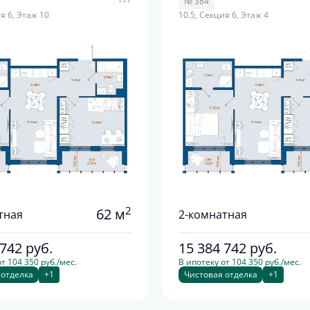
№ 384
я 6, Этаж 10
10.5, Секция 6, Этаж 4
2
62 м
тная
2-комнатная
 742
руб.
15 384 742
руб.
т 104 350 руб./мес.
В ипотеку от 104 350 руб./мес.
 отделка
+1
Чистовая отделка
+1