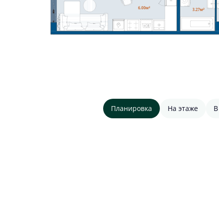
Планировка
На этаже
В