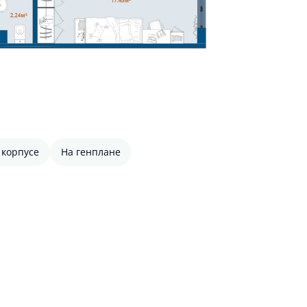
 корпусе
На генплане