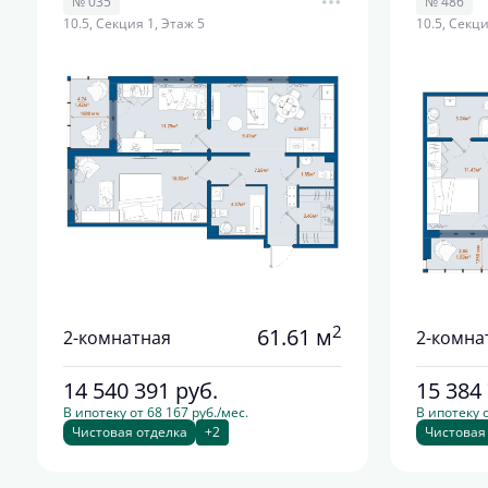
№ 035
№ 486
10.5, Секция 1, Этаж 5
10.5, Секци
2
61.61 м
2-комнатная
2-комна
14 540 391
руб.
15 384
В ипотеку от 68 167 руб./мес.
В ипотеку о
Чистовая отделка
+2
Чистовая