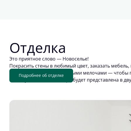
Отделка
Это приятное слово — Новоселье!
Покрасить стены в любимый цвет, заказать мебель, 
обживать квартиру приятными мелочами — чтобы п
Подробнее об отделке
отделку. Цветовая палитра будет представлена в дв