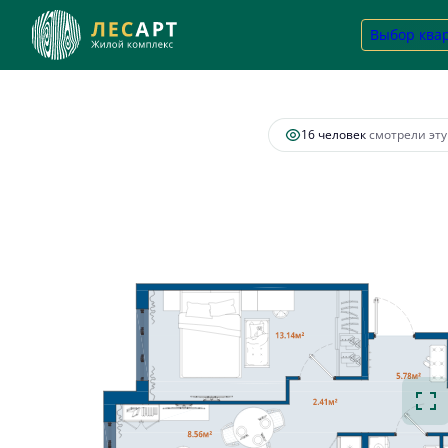
2
2-комнатная
58.85 м
14 603 098 руб.
Выбор ква
Ипотек
16 человек
смотрели эту