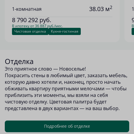
2
38.03 м
1-комнатная
8 790 292
руб.
В ипотеку от 36 887 руб./мес.
В
Чистовая отделка
Кухня-гостиная
Отделка
Это приятное слово — Новоселье!
Покрасить стены в любимый цвет, заказать мебель,
которую давно хотели и, наконец, просто начать
обживать квартиру приятными мелочами — чтобы
приблизить эти моменты, мы взяли на себя
чистовую отделку. Цветовая палитра будет
представлена в двух вариантах — на ваш выбор.
Подробнее об отделке