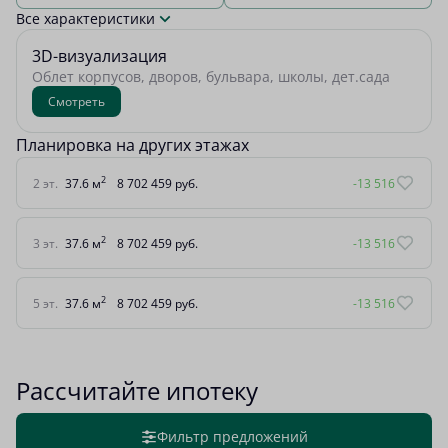
Все характеристики
3D-визуализация
Облет корпусов, дворов, бульвара, школы, дет.сада
Смотреть
Планировка на других этажах
2
2 эт.
37.6 м
8 702 459 руб.
-13 516
2
3 эт.
37.6 м
8 702 459 руб.
-13 516
2
5 эт.
37.6 м
8 702 459 руб.
-13 516
Рассчитайте ипотеку
Фильтр предложений