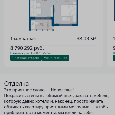
2
38.03 м
1-комнатная
8 790 292
руб.
В ипотеку от 36 887 руб./мес.
В
Чистовая отделка
Кухня-гостиная
Отделка
Это приятное слово — Новоселье!
Покрасить стены в любимый цвет, заказать мебель,
которую давно хотели и, наконец, просто начать
обживать квартиру приятными мелочами — чтобы
приблизить эти моменты, мы взяли на себя