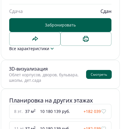
Сдача
Сдан
Забронировать
Все характеристики
3D-визуализация
Смотреть
Облет корпусов, дворов, бульвара,
школы, дет.сада
Планировка на других этажах
2
8 эт.
37 м
10 180 139 руб.
+182 039
2
11 эт.
37 м
10 180 139 руб.
+182 039