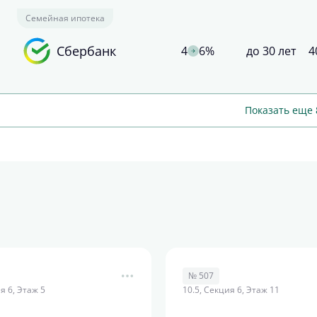
Семейная ипотека
Сбербанк
4
6%
до 30 лет
4
Показать еще 
№ 507
я 6, Этаж 5
10.5, Секция 6, Этаж 11