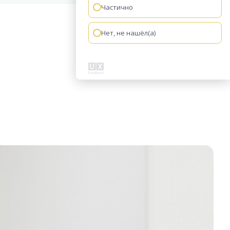
Частично
Нет, не нашёл(а)