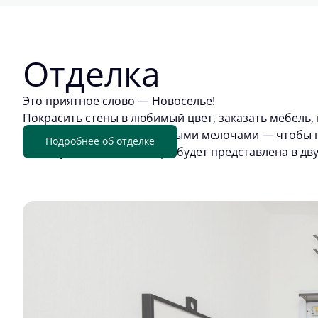
Отделка
Это приятное слово — Новоселье!
Покрасить стены в любимый цвет, заказать мебель, 
обживать квартиру приятными мелочами — чтобы п
Подробнее об отделке
отделку. Цветовая палитра будет представлена в дв