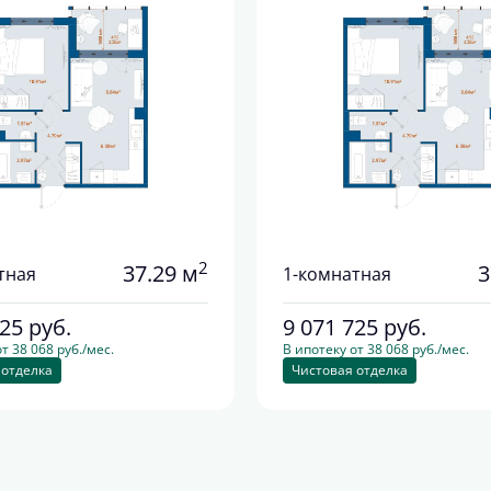
2
37.29 м
3
тная
1-комнатная
725
руб.
9 071 725
руб.
т 38 068 руб./мес.
В ипотеку от 38 068 руб./мес.
 отделка
Чистовая отделка