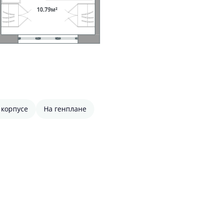
 корпусе
На генплане