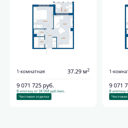
2
37.29 м
1-комнатная
1-комна
9 071 725
руб.
9 071 
В ипотеку от 38 068 руб./мес.
В ипотеку о
Чистовая отделка
Чистовая