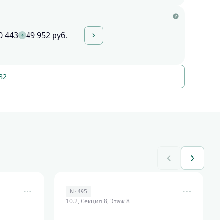
0 443
49 952 руб.
82
№ 495
10.2, Секция 8, Этаж 8