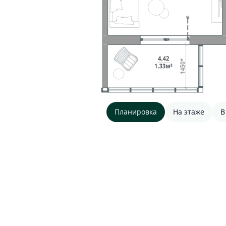
Планировка
На этаже
В