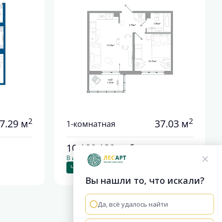
2
2
7.29 м
37.03 м
1-комнатная
10 180 139
руб.
В ипотеку от 37 795 руб./мес.
Чистовая отделка
+1
Вы нашли то, что искали?
Да, всё удалось найти