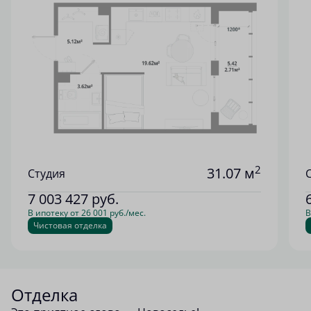
2
31.07 м
Студия
7 003 427
руб.
В ипотеку от 26 001 руб./мес.
В
Чистовая отделка
Отделка