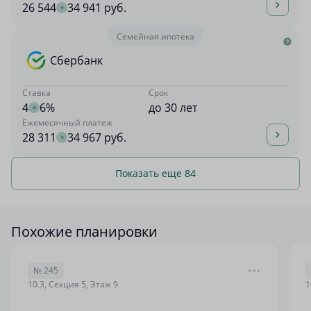
26 544
34 941 руб.
Семейная ипотека
Сбербанк
Ставка
Срок
4
6%
до 30 лет
Ежемесячный платеж
28 311
34 967 руб.
Показать еще 84
Похожие планировки
№ 245
10.3, Секция 5, Этаж 9
1