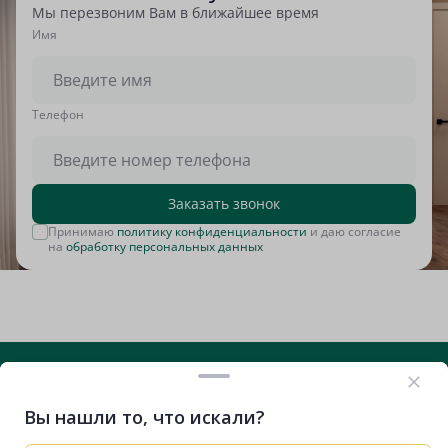
Мы перезвоним Вам в ближайшее время
Имя
Tелефон
Заказать звонок
Принимаю
политику конфиденциальности
и даю согласие
на
обработку персональных данных
Вы нашли то, что искали?
+7 (812) 635-29-71
Вконтакте
Telegram
RuTube
VK Видео
Дзен