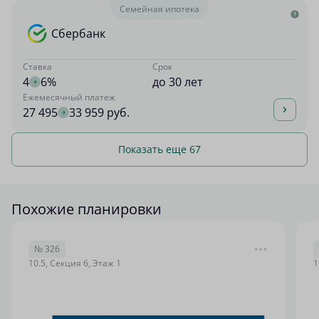
Семейная ипотека
Сбербанк
Ставка
Срок
4
6%
до 30 лет
Ежемесячный платеж
27 495
33 959 руб.
Показать еще 67
Похожие планировки
№ 326
10.5, Секция 6, Этаж 1
1