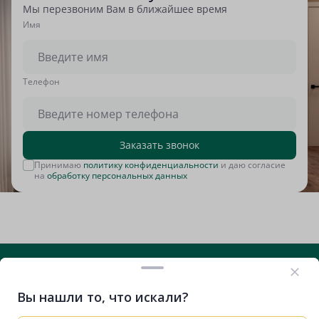
Мы перезвоним Вам в ближайшее время
Имя
Tелефон
Заказать звонок
Принимаю
политику конфиденциальности
и даю согласие
на
обработку персональных данных
Вы нашли то, что искали?
+7 (812) 635-29-71
Вконтакте
Telegram
RuTube
VK Видео
Дзен