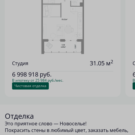
2
31.05 м
Студия
6 998 918
руб.
В ипотеку от 25 984 руб./мес.
В
Чистовая отделка
Отделка
Это приятное слово — Новоселье!
Покрасить стены в любимый цвет, заказать мебель,