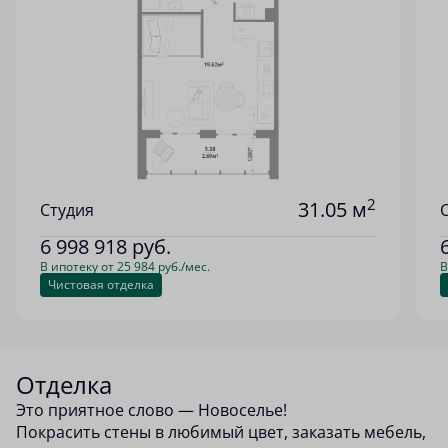
2
31.05 м
Студия
6 998 918
руб.
В ипотеку от 25 984 руб./мес.
В
Чистовая отделка
Отделка
Это приятное слово — Новоселье!
Покрасить стены в любимый цвет, заказать мебель,