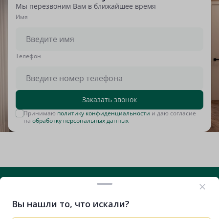
Мы перезвоним Вам в ближайшее время
Имя
Tелефон
Заказать звонок
Принимаю
политику конфиденциальности
и даю согласие
на
обработку персональных данных
Вы нашли то, что искали?
+7 (812) 635-29-71
Вконтакте
Telegram
RuTube
VK Видео
Дзен