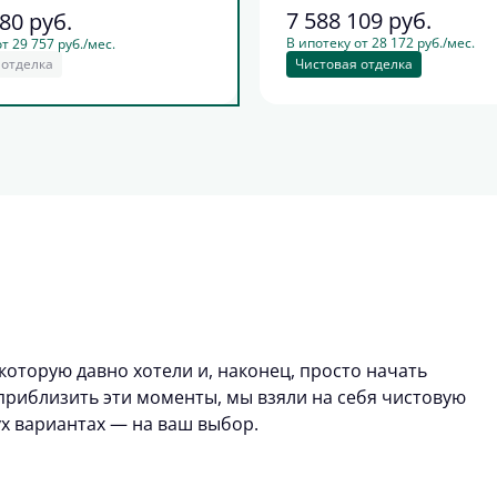
7 588 109
руб.
180
руб.
В ипотеку от 28 172 руб./мес.
т 29 757 руб./мес.
 отделка
Чистовая отделка
которую давно хотели и, наконец, просто начать
риблизить эти моменты, мы взяли на себя чистовую
ух вариантах — на ваш выбор.