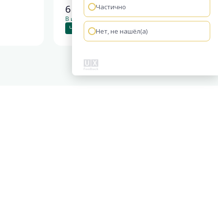
6 998 918
Частично
руб.
В ипотеку от 25 984 руб./мес.
Чистовая отделка
Нет, не нашёл(а)