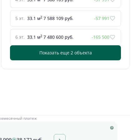
2
5 эт.
33.1 м
7 588 109 руб.
-57 991
2
6 эт.
33.1 м
7 480 600 руб.
-165 500
Показать еще 2 объектa
жемесячный платеж