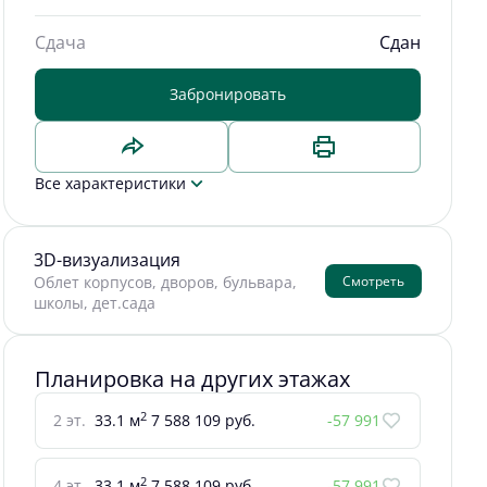
Сдача
Сдан
Забронировать
Все характеристики
3D-визуализация
Смотреть
Облет корпусов, дворов, бульвара,
школы, дет.сада
Планировка на других этажах
2
2 эт.
33.1 м
7 588 109 руб.
-57 991
2
4 эт.
33.1 м
7 588 109 руб.
-57 991