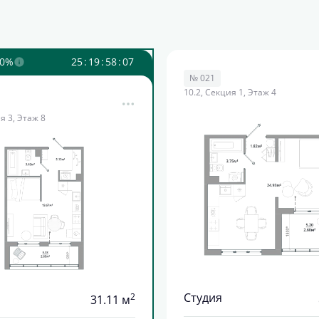
10%
2
5
:
1
9
:
5
8
:
0
5
№ 021
10.2, Секция 1, Этаж 4
я 3, Этаж 8
Студия
2
31.11 м