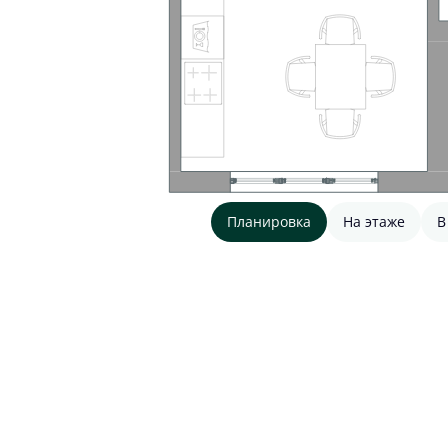
Планировка
На этаже
В