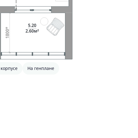
 корпусе
На генплане