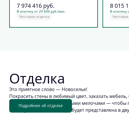
7 974 416
руб.
8 015 
В ипотеку от 29 606 руб./мес.
В ипотеку о
Чистовая отделка
Чистовая
Отделка
Это приятное слово — Новоселье!
Покрасить стены в любимый цвет, заказать мебель, 
обживать квартиру приятными мелочами — чтобы п
Подробнее об отделке
отделку. Цветовая палитра будет представлена в дв