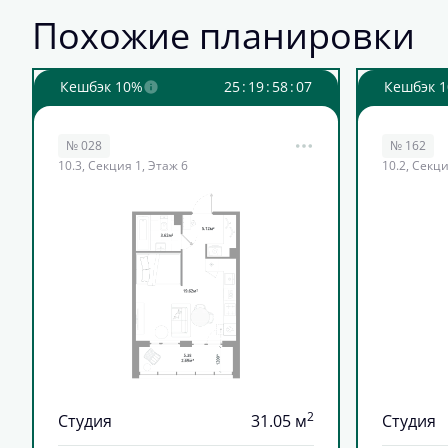
Похожие планировки
Кешбэк 10%
2
5
:
1
9
:
5
8
:
0
5
Кешбэк 
№ 028
№ 162
10.3, Секция 1, Этаж 6
10.2, Секци
2
Студия
31.05 м
Студия