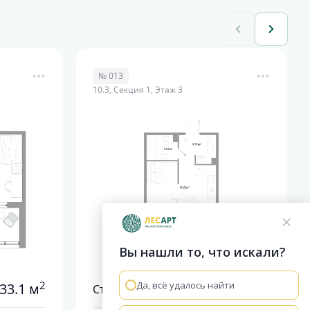
№ 013
10.3, Секция 1, Этаж 3
Вы нашли то, что искали?
2
2
Да, всё удалось найти
33.1 м
31.05 м
Студия