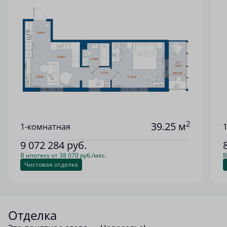
2
39.25 м
1-комнатная
9 072 284
руб.
В ипотеку от 38 070 руб./мес.
В
Чистовая отделка
Отделка