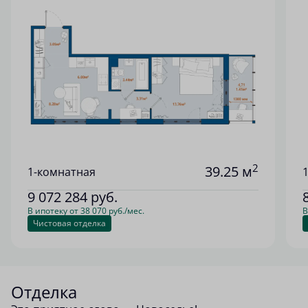
2
39.25 м
1-комнатная
9 072 284
руб.
В ипотеку от 38 070 руб./мес.
В
Чистовая отделка
Отделка