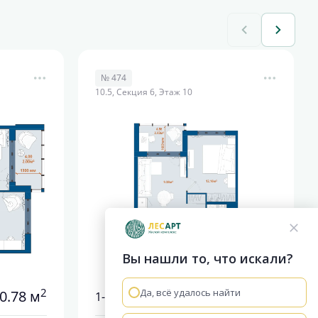
№ 474
10.5, Секция 6, Этаж 10
Вы нашли то, что искали?
2
2
Да, всё удалось найти
0.78 м
37.78 м
1-комнатная