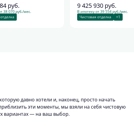
284
руб.
9 425 930
руб.
т 38 070 руб./мес.
В ипотеку от 39 554 руб./мес.
 отделка
Чистовая отделка
+1
которую давно хотели и, наконец, просто начать
риблизить эти моменты, мы взяли на себя чистовую
ух вариантах — на ваш выбор.