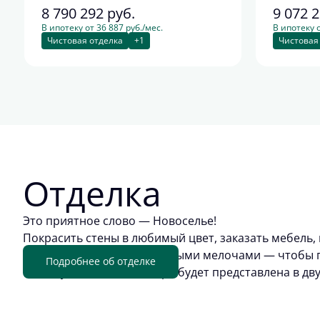
8 790 292
руб.
9 072 
В ипотеку от 36 887 руб./мес.
В ипотеку о
Чистовая отделка
+1
Чистовая
Отделка
Это приятное слово — Новоселье!
Покрасить стены в любимый цвет, заказать мебель, 
обживать квартиру приятными мелочами — чтобы п
Подробнее об отделке
отделку. Цветовая палитра будет представлена в дв