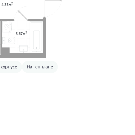
 корпусе
На генплане