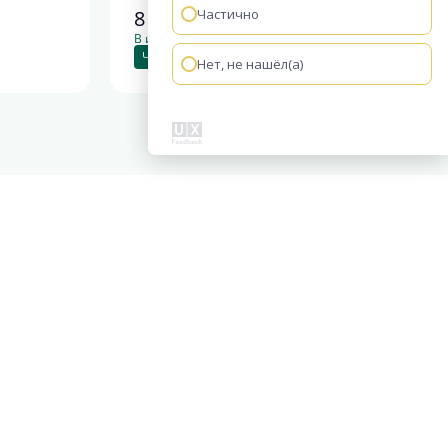
8 732 507
Частично
руб.
В ипотеку от 36 644 руб./мес.
Чистовая отделка
+1
Нет, не нашёл(а)