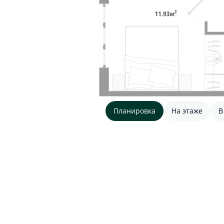
Планировка
На этаже
В