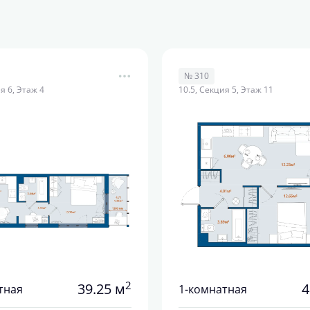
№ 310
я 6, Этаж 4
10.5, Секция 5, Этаж 11
2
39.25 м
4
тная
1-комнатная