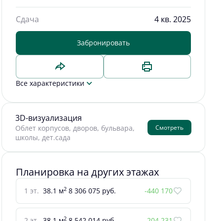
Сдача
4 кв. 2025
Забронировать
Все характеристики
3D-визуализация
Смотреть
Облет корпусов, дворов, бульвара,
школы, дет.сада
Планировка на других этажах
2
1 эт.
38.1 м
8 306 075 руб.
-440 170
2
2 эт.
38.1 м
8 542 014 руб.
-204 231