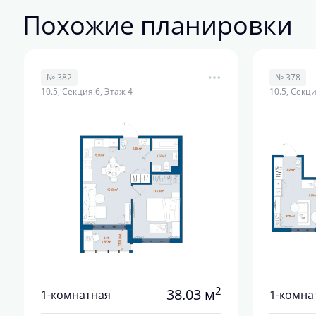
Похожие планировки
№ 382
№ 378
10.5, Секция 6, Этаж 4
10.5, Секци
2
38.03 м
1-комнатная
1-комна