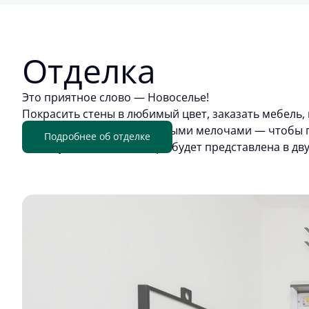
Отделка
Это приятное слово — Новоселье!
Покрасить стены в любимый цвет, заказать мебель, 
обживать квартиру приятными мелочами — чтобы п
Подробнее об отделке
отделку. Цветовая палитра будет представлена в дв