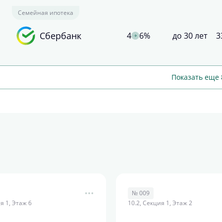
Семейная ипотека
Сбербанк
4
6%
до 30 лет
3
Показать еще 
№ 009
я 1, Этаж 6
10.2, Секция 1, Этаж 2