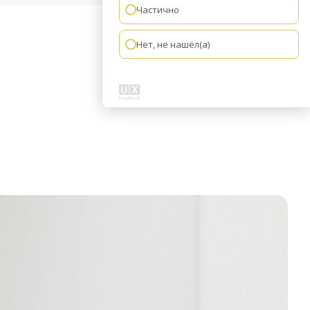
Частично
Нет, не нашёл(а)