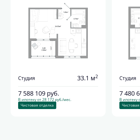
2
33.1 м
Студия
Студия
7 588 109
руб.
7 480 
В ипотеку от 28 172 руб./мес.
В ипотеку о
Чистовая отделка
Чистовая