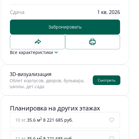
Сдача
1 кв. 2026
Забронировать
Все характеристики
3D-визуализация
Смотреть
Облет корпусов, дворов, бульвара,
школы, дет.сада
Планировка на других этажах
2
10 эт.
35.6 м
8 221 685 руб.
2
11 эт.
35.6 м
8 221 685 руб.