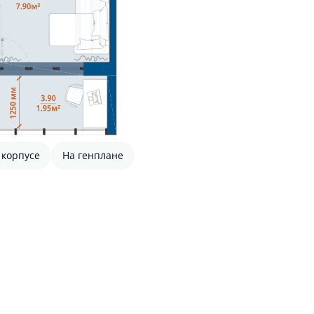
 корпусе
На генплане