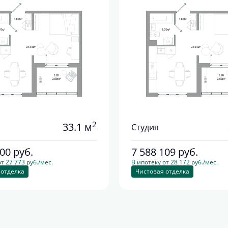
2
33.1 м
Студия
600
руб.
7 588 109
руб.
т 27 773 руб./мес.
В ипотеку от 28 172 руб./мес.
 отделка
Чистовая отделка