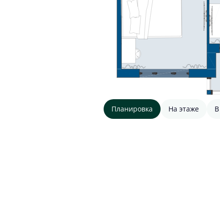
Планировка
На этаже
В